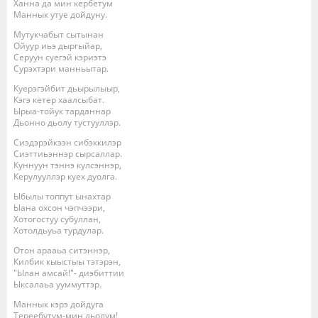
Ханна да мин кербетум
Маннык утуе дойдуну.
Мутукчабыт сытынан
Ойуур иьэ дыргыйар,
Серуун суегэй кэриэтэ
Сурэхтэри манньытар.
Куерэгэйбит дьырылыыр,
Кэгэ кетер хаалсыбат.
Ырыа-тойук тарданнар
Дьонно дьолу тустууллэр.
Сиэдэрэйкээн сибэккилэр
Сиэттиьэннэр сырсаллар.
Куннуун тэннэ кулсэннэр,
Керулууллэр куех дуолга.
Ыбылы топпут ынахтар
Ыана охсон чэпчээри,
Хотогостуу субуллан,
Хотолдьуьа турдулар.
Отон арааьа ситэннэр,
Килбик кыыстыы тэтэрэн,
"Ылан амсай!"- диэбиттии
Ыксалаьа ууммуттэр.
Маннык кэрэ дойдуга
Тереебутум-мин дьолум!