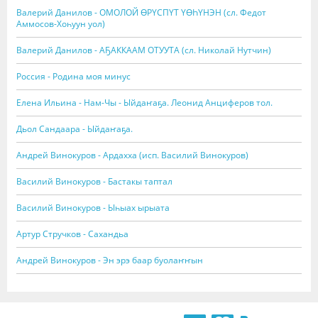
Валерий Данилов - ОМОЛОЙ ӨРҮСПҮТ ҮӨҺҮНЭН (сл. Федот
Аммосов-Хоһуун уол)
Валерий Данилов - АҔАККААМ ОТУУТА (сл. Николай Нутчин)
Россия - Родина моя минус
Елена Ильина - Нам-Чы - Ыйдаҥаҕа. Леонид Анциферов тол.
Дьол Сандаара - Ыйдаҥаҕа.
Андрей Винокуров - Ардахха (исп. Василий Винокуров)
Василий Винокуров - Бастакы таптал
Василий Винокуров - Ыһыах ырыата
Артур Стручков - Сахандьа
Андрей Винокуров - Эн эрэ баар буолаҥҥын