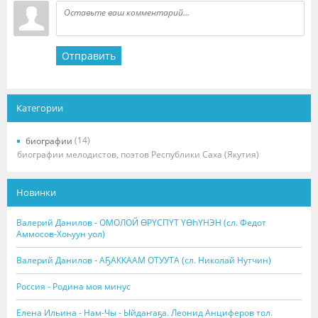
Отправить
Категории
(14)
биографии
биографии мелодистов, поэтов Республики Саха (Якутия)
Новинки
Валерий Данилов - ОМОЛОЙ ӨРҮСПҮТ ҮӨҺҮНЭН (сл. Федот
Аммосов-Хоһуун уол)
Валерий Данилов - АҔАККААМ ОТУУТА (сл. Николай Нутчин)
Россия - Родина моя минус
Елена Ильина - Нам-Чы - Ыйдаҥаҕа. Леонид Анциферов тол.