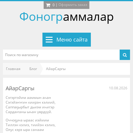
|
Оформить заказ
0
Фоногр
аммалар
Меню сайта
Главная
Блог
АйарСаргы
АйарСаргы
10.08.2026
Сэгэртэйим ааммын аһан
Сэгэйэҥҥин киирэн кэлиий,
Саппаҕырбыт дьиэм иһигэр
Сардаҥаны ыһан үөрдүүй.
Оччоҕуна ыраас иэйиим
Тиллэн кэлиэ, тиийэн кэлиэ,
Олус кэрэ ыра санаам