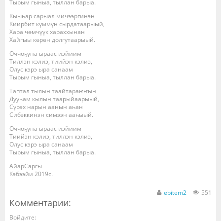
Тырым гыныа, тыллан барыа.
Кыыһар сарыал мичээргинэн
Киирбит күммүн сырдатаарыый,
Хара чөмчүүк хараххынан
Хайгыы көрөн долгутаарыый.
Оччоҕуна ыраас иэйиим
Тиллэн кэлиэ, тиийэн кэлиэ,
Олус кэрэ ыра санаам
Тырым гыныа, тыллан барыа.
Таптал тылын таайтараҥҥын
Дууһам кылын таарыйаарыый,
Сүрэх нарын аанын аһан
Сибэккинэн симээн ааһыый.
Оччоҕуна ыраас иэйиим
Тиийэн кэлиэ, тиллэн кэлиэ,
Олус кэрэ ыра санаам
Тырым гыныа, тыллан барыа.
АйарСаргы
Кэбээйи 2019с.
ebitem2
551
Комментарии:
Войдите: